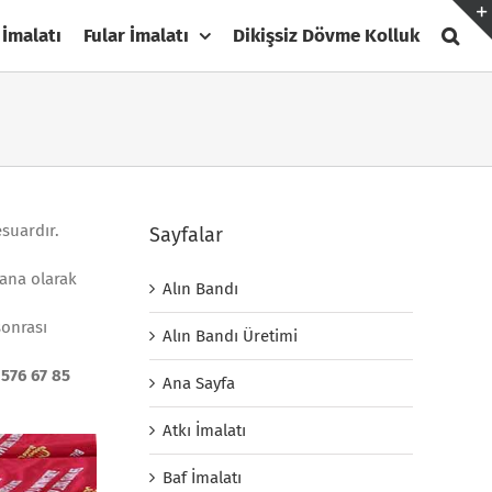
 İmalatı
Fular İmalatı
Dikişsiz Dövme Kolluk
esuardır.
Sayfalar
dana olarak
Alın Bandı
sonrası
Alın Bandı Üretimi
576 67 85
Ana Sayfa
Atkı İmalatı
Baf İmalatı