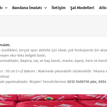
tı
Bandana İmalatı
İletişim
Şal Modelleri
Atkı
malatı
,
ellikleri, birçok spor aktivite için ideal, çok fonksiyonlu bir aks
meyen eko-teks belgeli baskı.
ulunmaktadır, Başlıca; saç ve baş bandı, maske, eşarp, bere ve ban
: 50 cm (+-2) Bakımı : Makinede yıkanabilir ütülenebilir. Yıkama 
solmaz.
latı yapılmaktadır. Müşteri Temsilcilerimiz
0212 5450110 pbx, 0554 