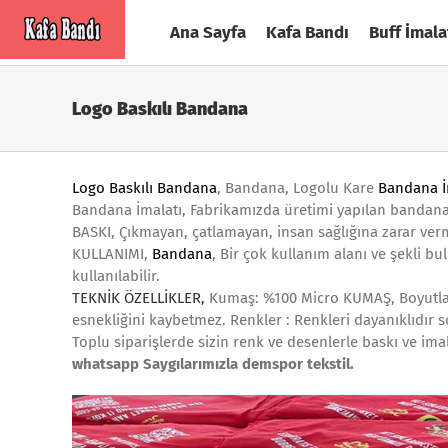
Skip
Ana Sayfa
Kafa Bandı
Buff İmala
to
content
Logo Baskılı Bandana
Logo Baskılı Bandana
, Bandana, Logolu Kare
Bandana İ
Bandana İmalatı, Fabrikamızda üretimi yapılan bandana öz
BASKI, Çıkmayan, çatlamayan, insan sağlığına zarar ver
KULLANIMI,
Bandana
, Bir çok kullanım alanı ve şekli b
kullanılabilir.
TEKNİK ÖZELLİKLER,
Kumaş: %100 Micro KUMAŞ, Boyutları 
esnekliğini kaybetmez. Renkler : Renkleri dayanıklıdır 
Toplu siparişlerde sizin renk ve desenlerle baskı ve ima
whatsapp Saygılarımızla demspor tekstil.