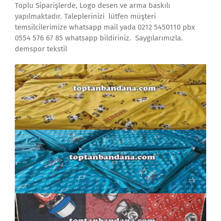
Toplu Siparişlerde, Logo desen ve arma baskılı
yapılmaktadır. Taleplerinizi lütfen müşteri
temsilcilerimize whatsapp mail yada 0212 5450110 pbx
0554 576 67 85 whatsapp bildiriniz. Saygılarımızla.
demspor tekstil