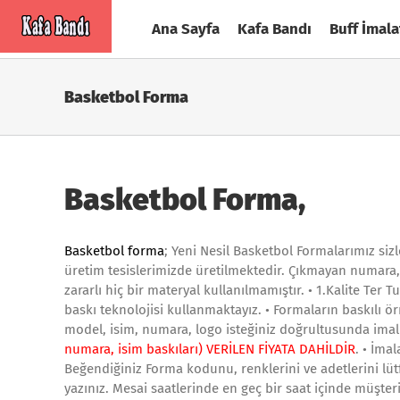
Skip
Ana Sayfa
Kafa Bandı
Buff İmala
to
content
Basketbol Forma
Basketbol Forma,
Basketbol forma
; Yeni Nesil Basketbol Formalarımız siz
üretim tesislerimizde üretilmektedir. Çıkmayan numara,
zararlı hiç bir materyal kullanılmamıştır. • 1.Kalite Te
baskı teknolojisi kullanmaktayız. • Formaların baskılı ö
model, isim, numara, logo isteğiniz doğrultusunda imal 
numara, isim baskıları) VERİLEN FİYATA DAHİLDİR
. • İma
Beğendiğiniz Forma kodunu, renklerini ve adetlerini lütf
yazınız. Mesai saatlerinde en geç bir saat içinde müşteri