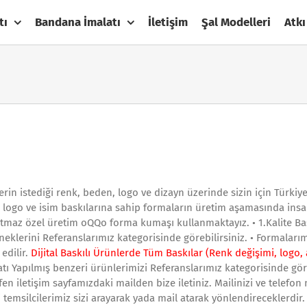
tı
Bandana İmalatı
İletişim
Şal Modelleri
Atkı
lerin istediği renk, beden, logo ve dizayn üzerinde sizin için Türki
 logo ve isim baskılarına sahip formaların üretim aşamasında insa
r Tutmaz özel üretim oQQo forma kumaşı kullanmaktayız. • 1.Kalite B
rneklerini Referanslarımız kategorisinde görebilirsiniz. • Formaları
edilir.
Dijital Baskılı Ürünlerde Tüm Baskılar (Renk değişimi, logo,
latı Yapılmış benzeri ürünlerimizi Referanslarımız kategorisinde göre
en iletişim sayfamızdaki mailden bize iletiniz. Mailinizi ve telefon
 temsilcilerimiz sizi arayarak yada mail atarak yönlendireceklerdir.