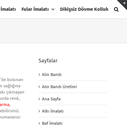
 İmalatı
Fular İmalatı
Dikişsiz Dövme Kolluk
Sayfalar
Alın Bandı
ye’de bulunan
n sağlığına
Alın Bandı Üretimi
askı çıkmayan
mızda renk,
Ana Sayfa
 arma,
bilirsiniz.
Atkı İmalatı
 numaranızı
Baf İmalatı