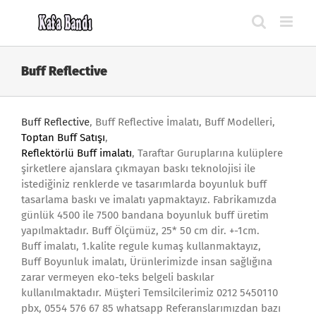
Skip
to
content
Buff Reflective
Buff Reflective
, Buff Reflective İmalatı, Buff Modelleri,
Toptan Buff Satışı
,
Reflektörlü
Buff imalatı
, Taraftar Guruplarına kulüplere
şirketlere ajanslara çıkmayan baskı teknolojisi ile
istediğiniz renklerde ve tasarımlarda boyunluk buff
tasarlama baskı ve imalatı yapmaktayız. Fabrikamızda
günlük 4500 ile 7500 bandana boyunluk buff üretim
yapılmaktadır. Buff Ölçümüz, 25* 50 cm dir. +-1cm.
Buff imalatı, 1.kalite regule kumaş kullanmaktayız,
Buff Boyunluk imalatı, Ürünlerimizde insan sağlığına
zarar vermeyen eko-teks belgeli baskılar
kullanılmaktadır. Müşteri Temsilcilerimiz 0212 5450110
pbx, 0554 576 67 85 whatsapp Referanslarımızdan bazı