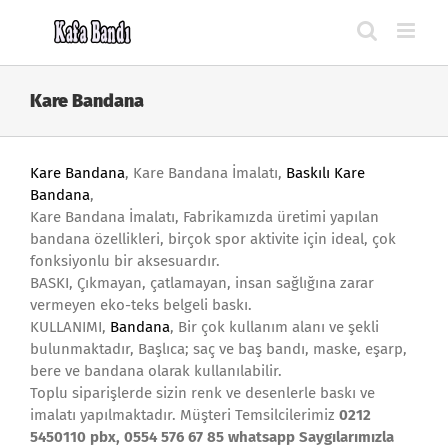
Skip
to
content
Kare Bandana
Kare Bandana
, Kare Bandana İmalatı,
Baskılı Kare
Bandana
,
Kare Bandana İmalatı, Fabrikamızda üretimi yapılan
bandana özellikleri, birçok spor aktivite için ideal, çok
fonksiyonlu bir aksesuardır.
BASKI, Çıkmayan, çatlamayan, insan sağlığına zarar
vermeyen eko-teks belgeli baskı.
KULLANIMI,
Bandana
, Bir çok kullanım alanı ve şekli
bulunmaktadır, Başlıca; saç ve baş bandı, maske, eşarp,
bere ve bandana olarak kullanılabilir.
Toplu siparişlerde sizin renk ve desenlerle baskı ve
imalatı yapılmaktadır. Müşteri Temsilcilerimiz
0212
5450110 pbx, 0554 576 67 85 whatsapp Saygılarımızla