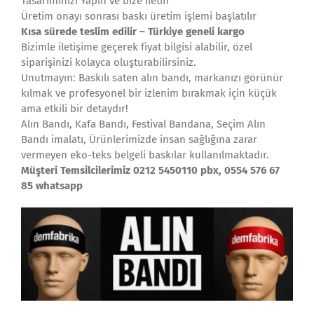
Tasarımınızı Yapın ve bize iletin
Üretim onayı sonrası baskı üretim işlemi başlatılır
Kısa sürede teslim edilir – Türkiye geneli kargo
Bizimle iletişime geçerek fiyat bilgisi alabilir, özel
siparişinizi kolayca oluşturabilirsiniz.
Unutmayın: Baskılı saten alın bandı, markanızı görünür
kılmak ve profesyonel bir izlenim bırakmak için küçük
ama etkili bir detaydır!
Alın Bandı, Kafa Bandı, Festival Bandana, Seçim Alın
Bandı imalatı, Ürünlerimizde insan sağlığına zarar
vermeyen eko-teks belgeli baskılar kullanılmaktadır.
Müşteri Temsilcilerimiz 0212 5450110 pbx, 0554 576 67
85 whatsapp