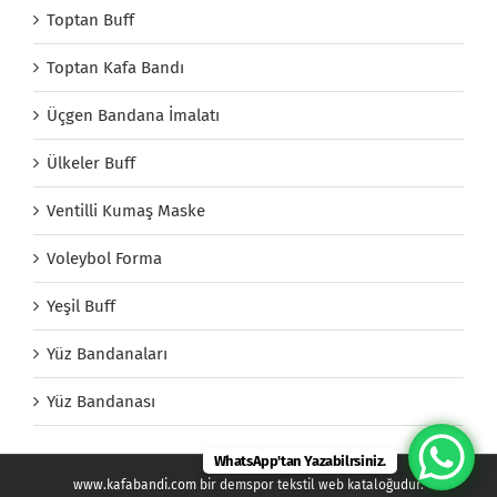
Toptan Buff
Toptan Kafa Bandı
Üçgen Bandana İmalatı
Ülkeler Buff
Ventilli Kumaş Maske
Voleybol Forma
Yeşil Buff
Yüz Bandanaları
Yüz Bandanası
WhatsApp'tan Yazabilrsiniz.
www.kafabandi.com bir demspor tekstil web kataloğudur.