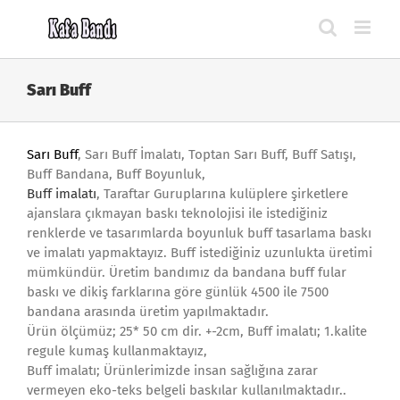
Skip
to
content
Sarı Buff
Sarı Buff
, Sarı Buff İmalatı, Toptan Sarı Buff, Buff Satışı,
Buff Bandana, Buff Boyunluk,
Buff imalatı
, Taraftar Guruplarına kulüplere şirketlere
ajanslara çıkmayan baskı teknolojisi ile istediğiniz
renklerde ve tasarımlarda boyunluk buff tasarlama baskı
ve imalatı yapmaktayız. Buff istediğiniz uzunlukta üretimi
mümkündür. Üretim bandımız da bandana buff fular
baskı ve dikiş farklarına göre günlük 4500 ile 7500
bandana arasında üretim yapılmaktadır.
Ürün ölçümüz; 25* 50 cm dir. +-2cm, Buff imalatı; 1.kalite
regule kumaş kullanmaktayız,
Buff imalatı; Ürünlerimizde insan sağlığına zarar
vermeyen eko-teks belgeli baskılar kullanılmaktadır..