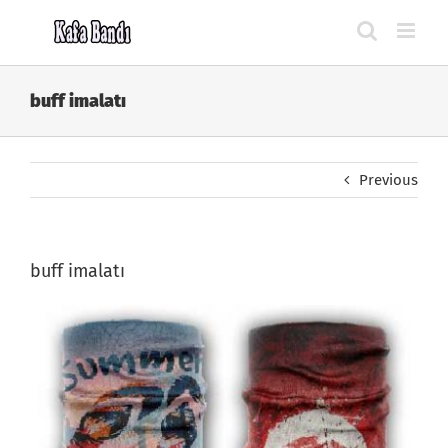
Skip
to
content
buff imalatı
Previous
buff imalatı