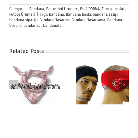
Categories:
Bandana
,
Basketbol Ürünleri
,
Buff
,
FORMA
,
Forma İmalatı
,
Futbol Ürünleri
|
Tags:
bandana
,
Bandana baskı
,
bandana satışı
,
bandana siparişi
,
Bandana Tasarımı
,
Bandana Tasarlama
,
Bandana
Üretimi
,
bandanacı
,
bandanalar
Related Posts
Saç Bandı
Buff Mask