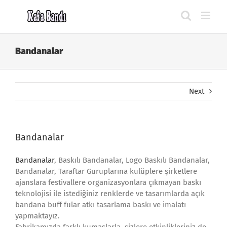
Skip
to
content
Bandanalar
Next
Bandanalar
Bandanalar
, Baskılı Bandanalar, Logo Baskılı Bandanalar,
Bandanalar, Taraftar Guruplarına kulüplere şirketlere
ajanslara festivallere organizasyonlara çıkmayan baskı
teknolojisi ile istediğiniz renklerde ve tasarımlarda açık
bandana buff fular atkı tasarlama baskı ve imalatı
yapmaktayız.
Fabrikamızda farklı kumaşlarla, sizlere etkinlikleriniz de