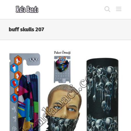
Skip
to
content
buff skulls 207