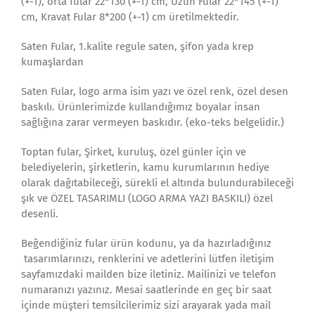
(+-1), orta fular 22*130 (+-1) cm, Uzun Fular 22*145 (+-1)
cm, Kravat Fular 8*200 (+-1) cm üretilmektedir.
Saten Fular, 1.kalite regule saten, şifon yada krep
kumaşlardan
Saten Fular, logo arma isim yazı ve özel renk, özel desen
baskılı. Ürünlerimizde kullandığımız boyalar insan
sağlığına zarar vermeyen baskıdır. (eko-teks belgelidir.)
Toptan fular, Şirket, kuruluş, özel günler için ve
belediyelerin, şirketlerin, kamu kurumlarının hediye
olarak dağıtabileceği, sürekli el altında bulundurabileceği
şık ve ÖZEL TASARIMLI (LOGO ARMA YAZI BASKILI) özel
desenli.
Beğendiğiniz fular ürün kodunu, ya da hazırladığınız
tasarımlarınızı, renklerini ve adetlerini lütfen iletişim
sayfamızdaki mailden bize iletiniz. Mailinizi ve telefon
numaranızı yazınız. Mesai saatlerinde en geç bir saat
içinde müşteri temsilcilerimiz sizi arayarak yada mail