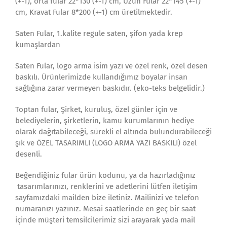
(+-1), orta fular 22*130 (+-1) cm, Uzun Fular 22*145 (+-1)
cm, Kravat Fular 8*200 (+-1) cm üretilmektedir.
Saten Fular, 1.kalite regule saten, şifon yada krep
kumaşlardan
Saten Fular, logo arma isim yazı ve özel renk, özel desen
baskılı. Ürünlerimizde kullandığımız boyalar insan
sağlığına zarar vermeyen baskıdır. (eko-teks belgelidir.)
Toptan fular, Şirket, kuruluş, özel günler için ve
belediyelerin, şirketlerin, kamu kurumlarının hediye
olarak dağıtabileceği, sürekli el altında bulundurabileceği
şık ve ÖZEL TASARIMLI (LOGO ARMA YAZI BASKILI) özel
desenli.
Beğendiğiniz fular ürün kodunu, ya da hazırladığınız
tasarımlarınızı, renklerini ve adetlerini lütfen iletişim
sayfamızdaki mailden bize iletiniz. Mailinizi ve telefon
numaranızı yazınız. Mesai saatlerinde en geç bir saat
içinde müşteri temsilcilerimiz sizi arayarak yada mail