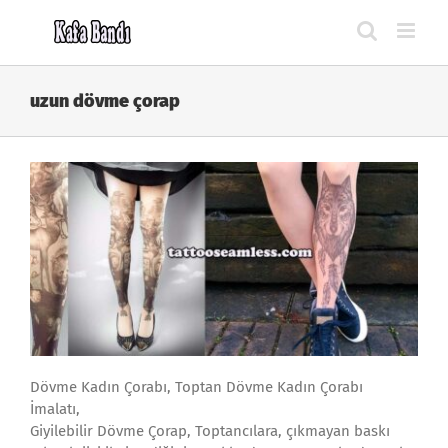
Skip
to
content
uzun dövme çorap
Dövme Kadın Çorabı, Toptan Dövme Kadın Çorabı
İmalatı,
Giyilebilir Dövme Çorap, Toptancılara, çıkmayan baskı