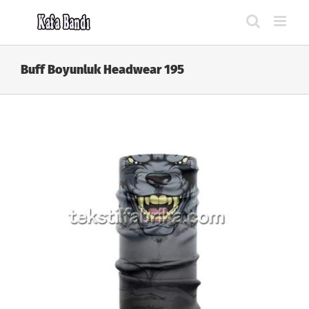
Skip
to
content
Buff Boyunluk Headwear 195