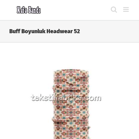
Skip
to
content
Buff Boyunluk Headwear 52