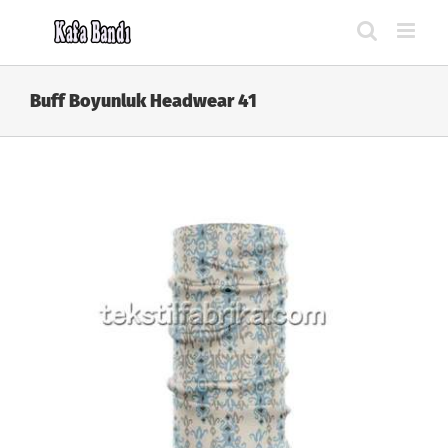
Skip
to
content
Buff Boyunluk Headwear 41