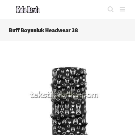
Skip
to
content
Buff Boyunluk Headwear 38