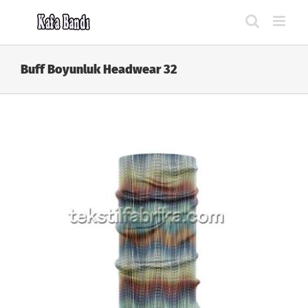
Skip
to
content
Buff Boyunluk Headwear 32