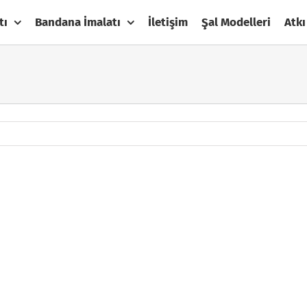
tı
Bandana İmalatı
İletişim
Şal Modelleri
Atkı