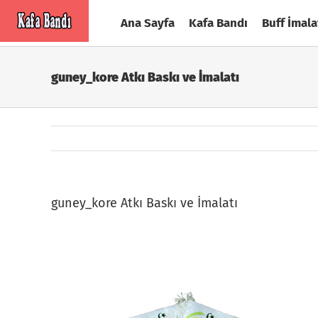
Skip
Ana Sayfa
Kafa Bandı
Buff İmala
to
content
guney_kore Atkı Baskı ve İmalatı
guney_kore Atkı Baskı ve İmalatı