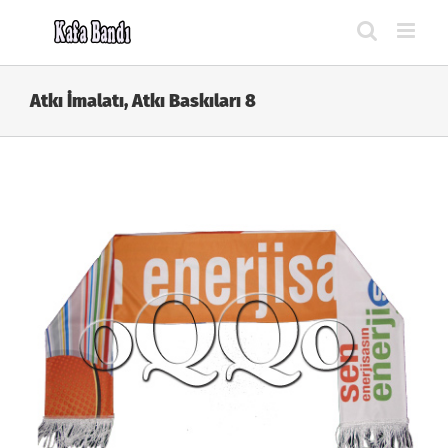
Skip
to
content
Atkı İmalatı, Atkı Baskıları 8