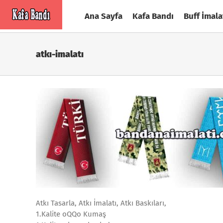
Skip
Ana Sayfa
Kafa Bandı
Buff İmala
to
content
atkı-imalatı
Atkı Tasarla, Atkı İmalatı, Atkı Baskıları,
1.Kalite oQQo Kumaş