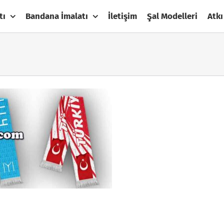
tı
Bandana İmalatı
İletişim
Şal Modelleri
Atkı