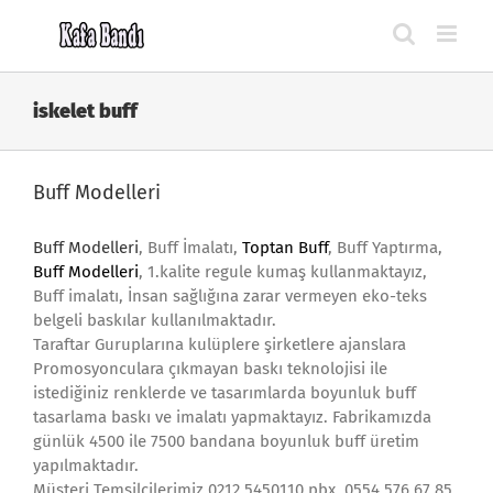
Skip
to
content
iskelet buff
Buff Modelleri
Buff Modelleri
, Buff İmalatı,
Toptan Buff
, Buff Yaptırma,
Buff Modelleri
, 1.kalite regule kumaş kullanmaktayız,
Buff imalatı, İnsan sağlığına zarar vermeyen eko-teks
belgeli baskılar kullanılmaktadır.
Taraftar Guruplarına kulüplere şirketlere ajanslara
Promosyonculara çıkmayan baskı teknolojisi ile
istediğiniz renklerde ve tasarımlarda boyunluk buff
tasarlama baskı ve imalatı yapmaktayız. Fabrikamızda
günlük 4500 ile 7500 bandana boyunluk buff üretim
yapılmaktadır.
Müşteri Temsilcilerimiz 0212 5450110 pbx, 0554 576 67 85