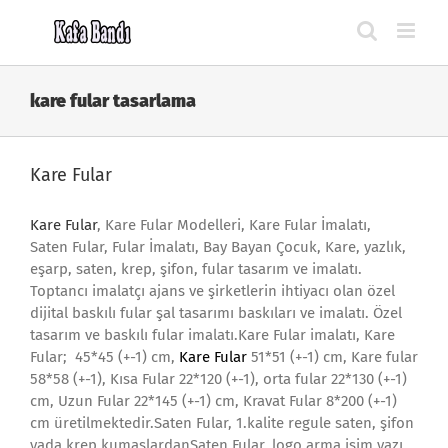
Skip
to
content
kare fular tasarlama
Kare Fular
Kare Fular
, Kare Fular Modelleri, Kare Fular İmalatı,
Saten Fular, Fular İmalatı, Bay Bayan Çocuk, Kare, yazlık,
eşarp, saten, krep, şifon, fular tasarım ve imalatı.
Toptancı imalatçı ajans ve şirketlerin ihtiyacı olan özel
dijital baskılı fular şal tasarımı baskıları ve imalatı. Özel
tasarım ve baskılı fular imalatı.Kare Fular imalatı, Kare
Fular; 45*45 (+-1) cm,
Kare Fular
51*51 (+-1) cm, Kare fular
58*58 (+-1), Kısa Fular 22*120 (+-1), orta fular 22*130 (+-1)
cm, Uzun Fular 22*145 (+-1) cm, Kravat Fular 8*200 (+-1)
cm üretilmektedir.Saten Fular, 1.kalite regule saten, şifon
yada krep kumaşlardanSaten Fular, logo arma isim yazı