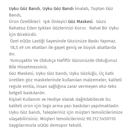
Uyku Göz Bandı
,
Uyku Göz Bandı
İmalatı, Toptan Göz
Bandı,
Ürün Özellikleri:
Işık Önleyici
Göz Maskesi
.
Gözü
Rahatsız Eden Işıktan Gözlerinizi Korur.
Rahat Bir Uyku
İçin Birebirdir.
Özel oQQo Lastiği Sayesinde Gözünüze Baskı Yapmaz.
18,5 x9 cm ebatları ile gayet geniş ve büyük abatlarda
dır.
Yumuşaktır Ve Oldukça Hafiftir Gözünüzde Olduğunuz
Bile Hissetmezsiniz.
Göz Maskesi, Uyku Göz bandı, Uyku Gözlüğü, Üç katlı
üretilen göz maskelerinde kullanılan malzemeler, kaliteli
regule emtia, insan sağlığına zarar vermeyen eko-teks
belgeli baskılardır.
Kişisel Kullanım ve Hediye olarak dağıtılabilecek bu
kaliteli ürün için logo arma yazı baskıları yapılmaktadır.
Uyku Göz bandı, Talepleriniz için müşteri temsilcilerimize
ulaşabilirisiniz. Müşteri temsilcilerimiz 90 212 5450110
Saygılarımızla oQQo demspor tekstil.