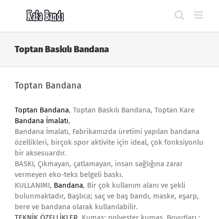
Skip
to
content
Toptan Baskılı Bandana
Toptan Bandana
Toptan Bandana
, Toptan Baskılı Bandana, Toptan Kare
Bandana İmalatı
,
Bandana İmalatı, Fabrikamızda üretimi yapılan bandana
özellikleri, birçok spor aktivite için ideal, çok fonksiyonlu
bir aksesuardır.
BASKI, Çıkmayan, çatlamayan, insan sağlığına zarar
vermeyen eko-teks belgeli baskı.
KULLANIMI,
Bandana
, Bir çok kullanım alanı ve şekli
bulunmaktadır, Başlıca; saç ve baş bandı, maske, eşarp,
bere ve bandana olarak kullanılabilir.
TEKNİK ÖZELLİKLER,
Kumaş: polyester kumaş, Boyutları :