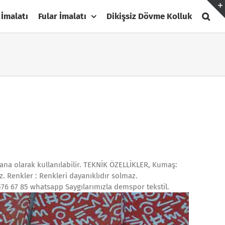
 İmalatı
Fular İmalatı
Dikişsiz Dövme Kolluk
dana olarak kullanılabilir. TEKNİK ÖZELLİKLER, Kumaş:
. Renkler : Renkleri dayanıklıdır solmaz.
 576 67 85 whatsapp Saygılarımızla demspor tekstil.