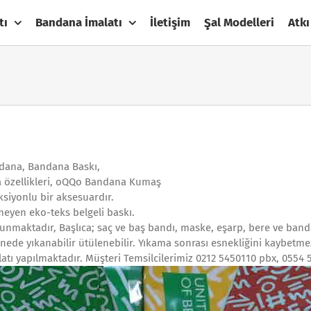
tı
Bandana İmalatı
İletişim
Şal Modelleri
Atkı
dana, Bandana Baskı,
a özellikleri, oQQo Bandana Kumaş
nksiyonlu bir aksesuardır.
meyen eko-teks belgeli baskı.
ulunmaktadır, Başlıca; saç ve baş bandı, maske, eşarp, bere ve ban
nede yıkanabilir ütülenebilir. Yıkama sonrası esnekliğini kaybetmez
latı yapılmaktadır. Müşteri Temsilcilerimiz 0212 5450110 pbx, 0554