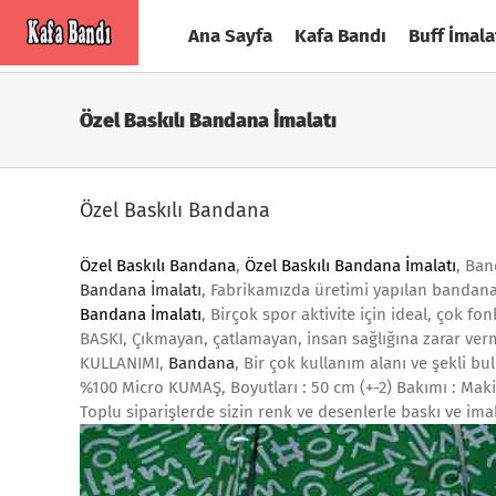
Skip
Ana Sayfa
Kafa Bandı
Buff İmala
to
content
Özel Baskılı Bandana İmalatı
Özel Baskılı Bandana
Özel Baskılı Bandana
,
Özel Baskılı Bandana İmalatı
, Ban
Ba
ndana İmalatı
, Fabrikamızda üretimi yapılan bandan
Bandana İmalatı
, Birçok spor aktivite için ideal, çok fo
BASKI, Çıkmayan, çatlamayan, insan sağlığına zarar ver
KULLANIMI,
Bandana
, Bir çok kullanım alanı ve şekli b
%100 Micro KUMAŞ, Boyutları : 50 cm (+-2) Bakımı : Maki
Toplu siparişlerde sizin renk ve desenlerle baskı ve ima