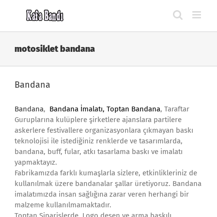
Skip
to
content
motosiklet bandana
Bandana
Bandana
,
Bandana İmalatı
,
Toptan Bandana
, Taraftar
Guruplarına kulüplere şirketlere ajanslara partilere
askerlere festivallere organizasyonlara çıkmayan baskı
teknolojisi ile istediğiniz renklerde ve tasarımlarda,
bandana, buff, fular, atkı tasarlama baskı ve imalatı
yapmaktayız.
Fabrikamızda farklı kumaşlarla sizlere, etkinlikleriniz de
kullanılmak üzere bandanalar şallar üretiyoruz. Bandana
imalatımızda insan sağlığına zarar veren herhangi bir
malzeme kullanılmamaktadır.
Toptan Siparişlerde, Logo desen ve arma baskılı