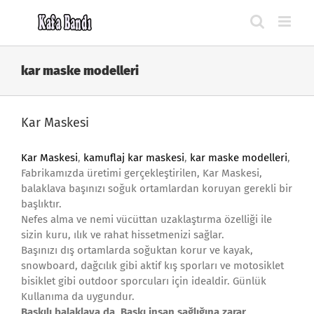
Skip
to
content
kar maske modelleri
Kar Maskesi
Kar Maskesi
,
kamuflaj kar maskesi
,
kar maske modelleri
,
Fabrikamızda üretimi gerçekleştirilen, Kar Maskesi,
balaklava başınızı soğuk ortamlardan koruyan gerekli bir
başlıktır.
Nefes alma ve nemi vücüttan uzaklaştırma özelliği ile
sizin kuru, ılık ve rahat hissetmenizi sağlar.
Başınızı dış ortamlarda soğuktan korur ve kayak,
snowboard, dağcılık gibi aktif kış sporları ve motosiklet
bisiklet gibi outdoor sporcuları için idealdir. Günlük
Kullanıma da uygundur.
Baskılı balaklava da, Baskı insan sağlığına zarar