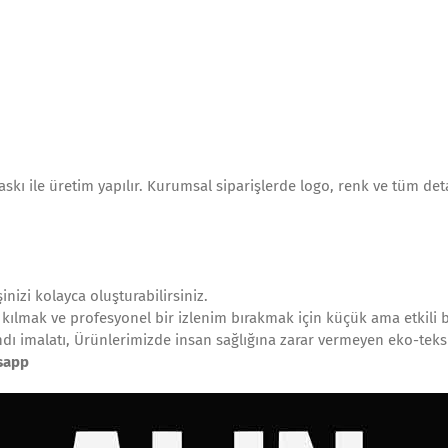
kı ile üretim yapılır. Kurumsal siparişlerde logo, renk ve tüm detay
şinizi kolayca oluşturabilirsiniz.
kılmak ve profesyonel bir izlenim bırakmak için küçük ama etkili b
ndı imalatı, Ürünlerimizde insan sağlığına zarar vermeyen eko-teks 
tsapp