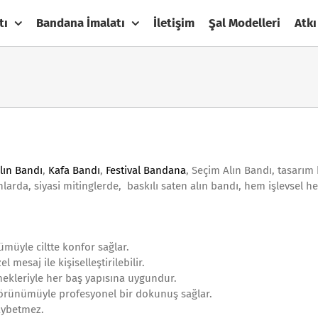
tı
Bandana İmalatı
İletişim
Şal Modelleri
Atkı
Alın Bandı
,
Kafa Bandı
,
Festival Bandana
, Seçim Alın Bandı, tasarım 
larda, siyasi mitinglerde, baskılı saten alın bandı, hem işlevsel h
müyle ciltte konfor sağlar.
l mesaj ile kişiselleştirilebilir.
çenekleriyle her baş yapısına uygundur.
görünümüyle profesyonel bir dokunuş sağlar.
kaybetmez.