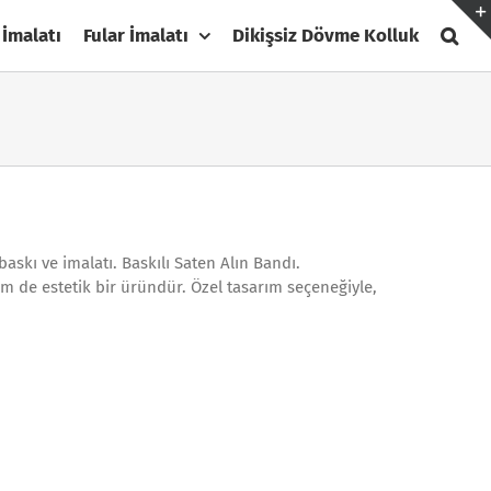
 İmalatı
Fular İmalatı
Dikişsiz Dövme Kolluk
baskı ve imalatı. Baskılı Saten Alın Bandı.
em de estetik bir üründür. Özel tasarım seçeneğiyle,