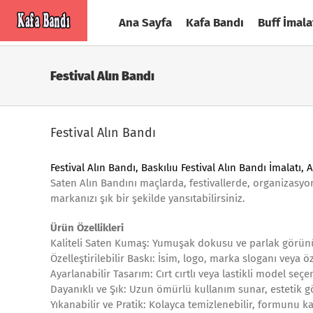
Skip
Ana Sayfa
Kafa Bandı
Buff İmala
to
content
Festival Alın Bandı
Festival Alın Bandı
Festival Alın Bandı
, Baskılıu Festival Alın Bandı İmalatı, 
Saten Alın Bandını maçlarda, festivallerde, organizasyon
markanızı şık bir şekilde yansıtabilirsiniz.
Ürün Özellikleri
Kaliteli Saten Kumaş: Yumuşak dokusu ve parlak görünü
Özelleştirilebilir Baskı: İsim, logo, marka sloganı veya öze
Ayarlanabilir Tasarım: Cırt cırtlı veya lastikli model se
Dayanıklı ve Şık: Uzun ömürlü kullanım sunar, estetik 
Yıkanabilir ve Pratik: Kolayca temizlenebilir, formunu 