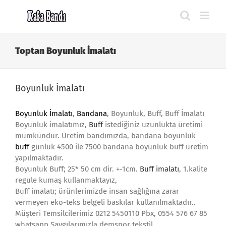
Skip
to
content
Toptan Boyunluk İmalatı
Boyunluk İmalatı
Boyunluk İmalatı
,
Bandana
, Boyunluk, Buff, Buff İmalatı
Boyunluk imalatımız,
Buff
istediğiniz uzunlukta üretimi
mümkündür. Üretim bandımızda, bandana boyunluk
buff
günlük 4500 ile 7500 bandana boyunluk buff üretim
yapılmaktadır.
Boyunluk Buff; 25* 50 cm dir. +-1cm.
Buff imalatı
, 1.kalite
regule kumaş kullanmaktayız,
Buff imalatı; ürünlerimizde insan sağlığına zarar
vermeyen eko-teks belgeli baskılar kullanılmaktadır..
Müşteri Temsilcilerimiz 0212 5450110 Pbx, 0554 576 67 85
whatsapp Saygılarımızla demspor tekstil