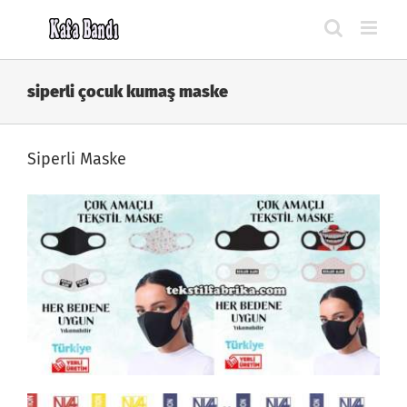
Skip
to
content
siperli çocuk kumaş maske
Siperli Maske