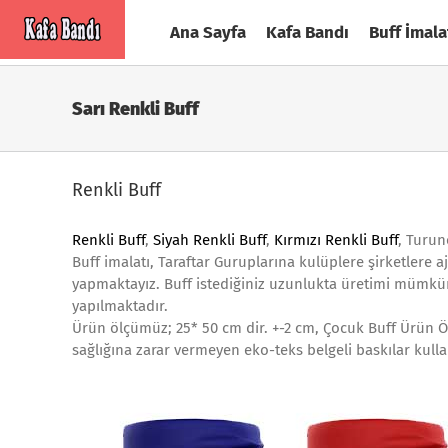
Skip
Ana Sayfa
Kafa Bandı
Buff İmala
to
content
Sarı Renkli Buff
Renkli Buff
Renkli Buff
,
Siyah Renkli Buff
,
Kırmızı Renkli Buff
, Turun
Buff imalatı, Taraftar Guruplarına kulüplere şirketlere 
yapmaktayız. Buff istediğiniz uzunlukta üretimi mümkün
yapılmaktadır.
Ürün ölçümüz; 25* 50 cm dir. +-2 cm, Çocuk Buff Ürün Öl
sağlığına zarar vermeyen eko-teks belgeli baskılar kull