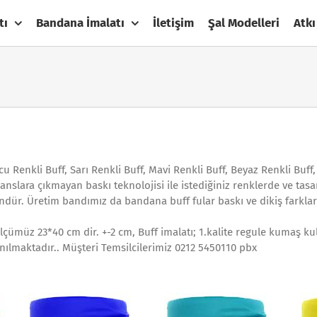
tı
Bandana İmalatı
İletişim
Şal Modelleri
Atkı
cu Renkli Buff, Sarı Renkli Buff, Mavi Renkli Buff, Beyaz Renkli Buf
ajanslara çıkmayan baskı teknolojisi ile istediğiniz renklerde ve ta
dür. Üretim bandımız da bandana buff fular baskı ve dikiş farkla
çümüz 23*40 cm dir. +-2 cm, Buff imalatı; 1.kalite regule kumaş ku
anılmaktadır.. Müşteri Temsilcilerimiz 0212 5450110 pbx