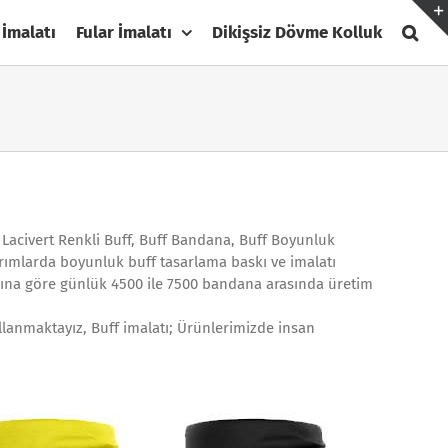
 İmalatı
Fular İmalatı
Dikişsiz Dövme Kolluk
f, Lacivert Renkli Buff, Buff Bandana, Buff Boyunluk
sarımlarda boyunluk buff tasarlama baskı ve imalatı
rına göre günlük 4500 ile 7500 bandana arasında üretim
llanmaktayız, Buff imalatı; Ürünlerimizde insan