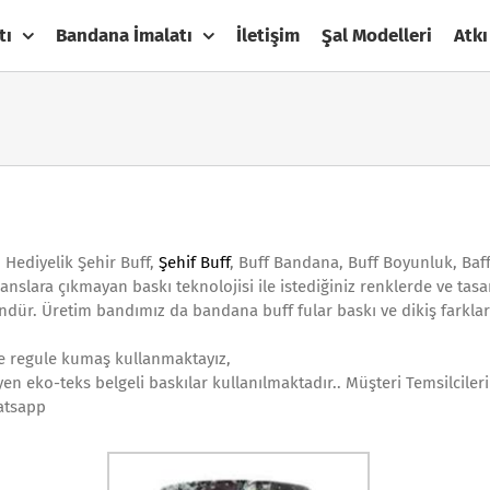
tı
Bandana İmalatı
İletişim
Şal Modelleri
Atkı
ı, Hediyelik Şehir Buff,
Şehif Buff
, Buff Bandana, Buff Boyunluk, Baf
ajanslara çıkmayan baskı teknolojisi ile istediğiniz renklerde ve ta
dür. Üretim bandımız da bandana buff fular baskı ve dikiş farkla
ite regule kumaş kullanmaktayız,
en eko-teks belgeli baskılar kullanılmaktadır.. Müşteri Temsilcile
atsapp