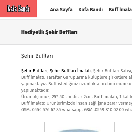
Skip
Ana Sayfa
Kafa Bandı
Buff İmala
to
content
Hediyelik Şehir Buffları
Şehir Buffları
Şehir Buffları
,
Şehir Buffları İmalat
ı, Şehir Buffları Satış
Buff imalatı, Taraftar Guruplarına kulüplere şirketlere 
yapmaktayız. Buff istediğiniz uzunlukta üretimi mümkün
yapılmaktadır.
Ürün ölçümüz; 25* 50 cm dir. +-2cm, Buff imalatı; 1.kal
Buff imalatı; Ürünlerimizde insan sağlığına zarar vermey
GSM: 0554 576 67 85 whatsapp, GSM :0549 810 02 00 wh