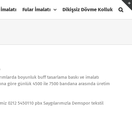
 İmalatı
Fular İmalatı
Dikişsiz Dövme Kolluk
f
sarımlarda boyunluk buff tasarlama baskı ve imalatı
rına göre günlük 4500 ile 7500 bandana arasında üretim
rimiz 0212 5450110 pbx Saygılarımızla Demspor tekstil