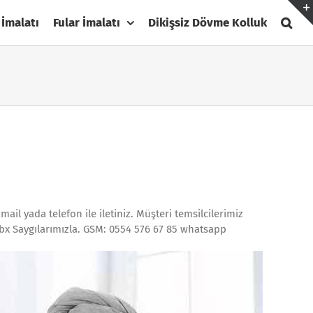
 İmalatı
Fular İmalatı
Dikişsiz Dövme Kolluk
ail yada telefon ile iletiniz. Müşteri temsilcilerimiz
bx Saygılarımızla. GSM: 0554 576 67 85 whatsapp