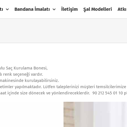
tı
Bandana İmalatı
İletişim
Şal Modelleri
Atkı
avlu Saç Kurulama Bonesi,
ı renk seçeneği vardır.
akinesinde kurulayabilirsiniz.
timler yapılmaktadır. Lütfen taleplerinizi müşteri temsilcilerimize m
at içinde size dönecek ve yönlendireceklerdir. 90 212 545 01 10 p