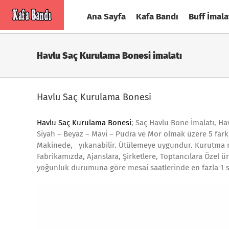
Skip
Ana Sayfa
Kafa Bandı
Buff İmala
to
content
Havlu Saç Kurulama Bonesi imalatı
Havlu Saç Kurulama Bonesi
Havlu Saç Kurulama Bonesi
; Saç Havlu Bone İmalatı, H
Siyah – Beyaz – Mavi – Pudra ve Mor olmak üzere 5 farkl
Makinede, yıkanabilir. Ütülemeye uygundur. Kurutma m
Fabrikamızda, Ajanslara, Şirketlere, Toptancılara Özel üre
yoğunluk durumuna göre mesai saatlerinde en fazla 1 sa