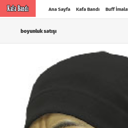
Skip
Ana Sayfa
Kafa Bandı
Buff İmala
to
content
boyunluk satışı