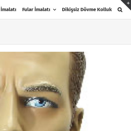
 İmalatı
Fular İmalatı
Dikişsiz Dövme Kolluk