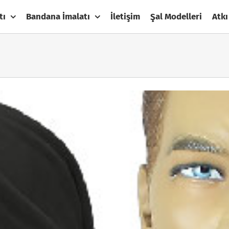
tı
Bandana İmalatı
İletişim
Şal Modelleri
Atkı