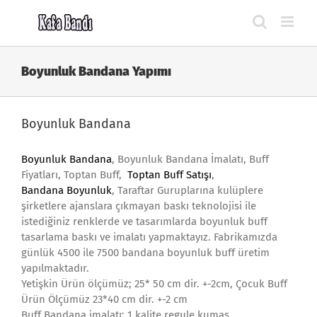
Skip
to
content
Boyunluk Bandana Yapımı
Boyunluk Bandana
Boyunluk Bandana
, Boyunluk Bandana İmalatı, Buff
Fiyatları, Toptan Buff,
Toptan Buff Satışı
,
Bandana Boyunluk
, Taraftar Guruplarına kulüplere
şirketlere ajanslara çıkmayan baskı teknolojisi ile
istediğiniz renklerde ve tasarımlarda boyunluk buff
tasarlama baskı ve imalatı yapmaktayız. Fabrikamızda
günlük 4500 ile 7500 bandana boyunluk buff üretim
yapılmaktadır.
Yetişkin Ürün ölçümüz; 25* 50 cm dir. +-2cm, Çocuk Buff
Ürün Ölçümüz 23*40 cm dir. +-2 cm
Buff Bandana imalatı; 1.kalite regule kumaş