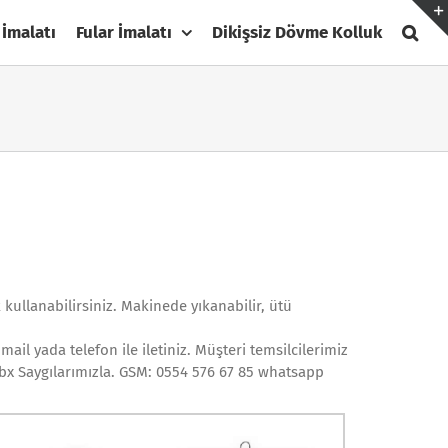
 İmalatı
Fular İmalatı
Dikişsiz Dövme Kolluk
kullanabilirsiniz. Makinede yıkanabilir, ütü
ail yada telefon ile iletiniz. Müşteri temsilcilerimiz
bx Saygılarımızla. GSM: 0554 576 67 85 whatsapp