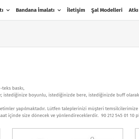
tı
Bandana İmalatı
İletişim
Şal Modelleri
Atkı
-teks baskı,
istediğinize boyunlu, istediğinizde bere, istediğinizde buff olarak 
timler yapılmaktadır. Lütfen taleplerinizi müşteri temsilcilerimize m
at içinde size dönecek ve yönlendireceklerdir. 90 212 545 01 10 p