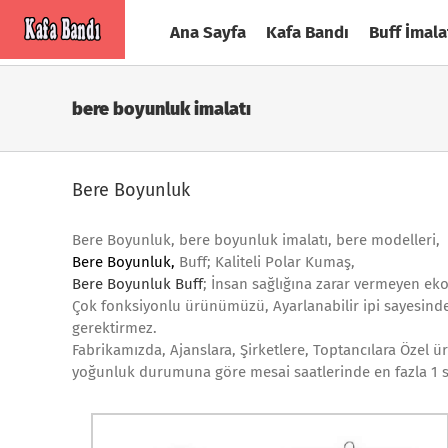
Skip
Ana Sayfa
Kafa Bandı
Buff İmala
to
content
bere boyunluk imalatı
Bere Boyunluk
Bere Boyunluk, bere boyunluk imalatı, bere modelleri,
Bere Boyunluk,
Buff; Kaliteli Polar Kumaş,
Bere Boyunluk Buff
; İnsan sağlığına zarar vermeyen eko
Çok fonksiyonlu ürünümüzü, Ayarlanabilir ipi sayesinde; 
gerektirmez.
Fabrikamızda, Ajanslara, Şirketlere, Toptancılara Özel üre
yoğunluk durumuna göre mesai saatlerinde en fazla 1 sa