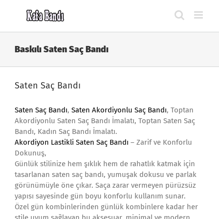
Skip
to
content
Baskılı Saten Saç Bandı
Saten Saç Bandı
Saten Saç Bandı
,
Saten Akordiyonlu Saç Bandı
, Toptan
Akordiyonlu Saten Saç Bandı İmalatı, Toptan Saten Saç
Bandı, Kadın Saç Bandı İmalatı.
Akordiyon Lastikli Saten Saç Bandı
– Zarif ve Konforlu
Dokunuş,
Günlük stilinize hem şıklık hem de rahatlık katmak için
tasarlanan saten saç bandı, yumuşak dokusu ve parlak
görünümüyle öne çıkar. Saça zarar vermeyen pürüzsüz
yapısı sayesinde gün boyu konforlu kullanım sunar.
Özel gün kombinlerinden günlük kombinlere kadar her
stile uyum sağlayan bu aksesuar, minimal ve modern