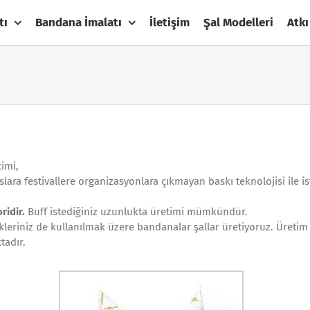
tı
Bandana İmalatı
İletişim
Şal Modelleri
Atkı
imi,
lara festivallere organizasyonlara çıkmayan baskı teknolojisi ile 
ridir.
Buff istediğiniz uzunlukta üretimi mümkündür.
ikleriniz de kullanılmak üzere bandanalar şallar üretiyoruz. Üreti
tadır.