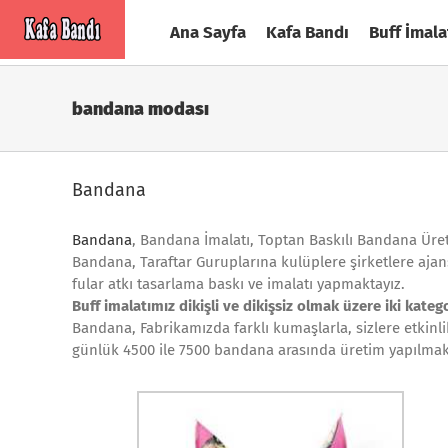
Skip
Ana Sayfa
Kafa Bandı
Buff İmala
to
content
bandana modası
Bandana
Bandana
, Bandana İmalatı, Toptan Baskılı Bandana Üret
Bandana, Taraftar Guruplarına kulüplere şirketlere ajans
fular atkı tasarlama baskı ve imalatı yapmaktayız.
Buff imalatımız dikişli ve dikişsiz olmak üzere iki katego
Bandana, Fabrikamızda farklı kumaşlarla, sizlere etkinl
günlük 4500 ile 7500 bandana arasında üretim yapılmak