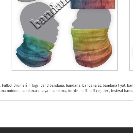
ı
,
Futbol Ürünleri
|
Tags:
band bandana
,
bandana
,
bandana al
,
bandana fiyat
,
ban
ana outdoor
,
bandanacı
,
bayan bandana
,
bisiklet buff
,
buff çeşitleri
,
festival ban