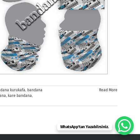
dana kurukafa
,
bandana
Read More
dana
,
kare bandana
,
WhatsApp'tan Yazabilrsiniz.