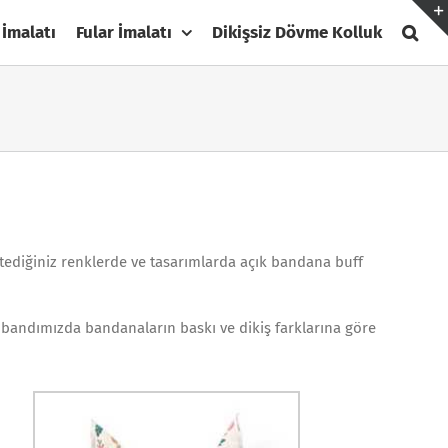
 İmalatı
Fular İmalatı
Dikişsiz Dövme Kolluk
istediğiniz renklerde ve tasarımlarda açık bandana buff
m bandımızda bandanaların baskı ve dikiş farklarına göre